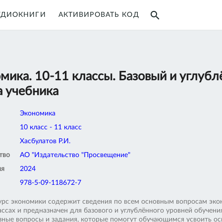
search
УДИОКНИГИ
АКТИВИРОВАТЬ КОД
мика. 10-11 классы. Базовый и углуб
 учебника
Экономика
10 класс - 11 класс
Хасбулатов Р.И.
тво
АО "Издательство "Просвещение"
ия
2024
978-5-09-118672-7
урс экономики содержит сведения по всем основным вопросам экон
ассах и предназначен для базового и углублённого уровней обучен
зные вопросы и задания, которые помогут обучающимся усвоить осн