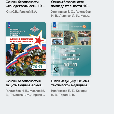
Основы безопасности
Основы безопасности
жизнедеятельности. 10-
жизнедеятельности. 10
11 классы. Электронная
класс. Электронная форма
Ким С.В., Горский В.А.
Хренников Б. О., Гололобов
форма учебника
учебника
Н. В., Льняная Л. И., Маслов
М. В./ Под ред. Егорова С.
Н.
favorite_border
favorite_border
Основы безопасности и
Шаг в медицину. Основы
защиты Родины. Армия
тактической медицины.
России на защите
10-11 классы.
Гололобов Н. В., Маслов М.
Крайнюков П. Е., Кокорин
Отечества. Электронная
Электронная форма
В., Тимошев Р. М., Черняк И.
В. В., Тороп В. В.
форма учебного пособия.
учебника
А. / Под редакцией Р. М.
10-11 классы. Базовый
Тимошева
уровень