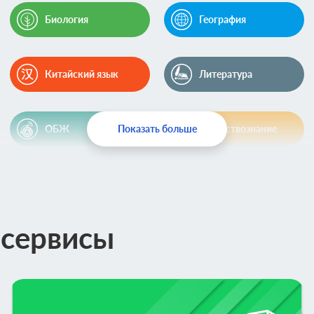
Биология
География
Китайский язык
Литература
ОБЖ
Показать больше
Обществознание
Химия
Шахматы
 сервисы