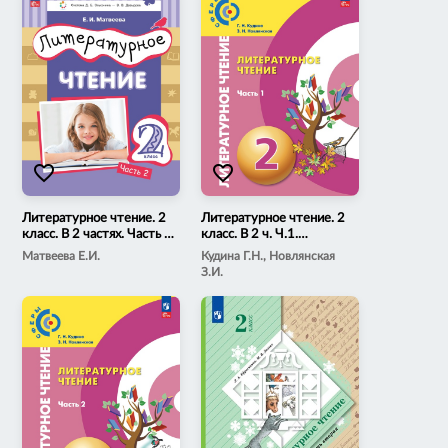
favorite_border
favorite_border
Литературное чтение. 2
Литературное чтение. 2
класс. В 2 частях. Часть 2.
класс. В 2 ч. Ч.1.
Электронная форма
Электронная форма
Матвеева Е.И.
Кудина Г.Н., Новлянская
учебного пособия
учебного пособия
З.И.