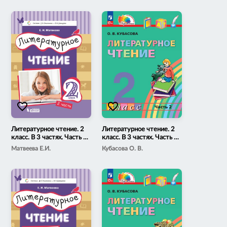
favorite_border
favorite_border
Литературное чтение. 2
Литературное чтение. 2
класс. В 3 частях. Часть 2.
класс. В 3 частях. Часть 2.
Электронная форма
Электронная форма
Матвеева Е.И.
Кубасова О. В.
учебника
учебного пособия