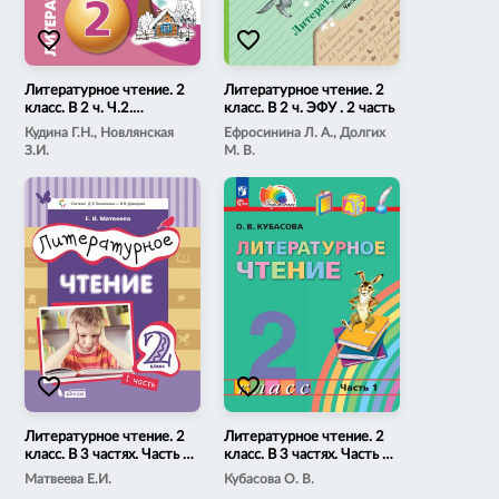
favorite_border
favorite_border
Литературное чтение. 2
Литературное чтение. 2
класс. В 2 ч. Ч.2.
класс. В 2 ч. ЭФУ . 2 часть
Электронная форма
Кудина Г.Н., Новлянская
Ефросинина Л. А., Долгих
учебного пособия
З.И.
М. В.
favorite_border
favorite_border
Литературное чтение. 2
Литературное чтение. 2
класс. В 3 частях. Часть 1.
класс. В 3 частях. Часть 1.
Электронная форма
Электронная форма
Матвеева Е.И.
Кубасова О. В.
учебника
учебного пособия