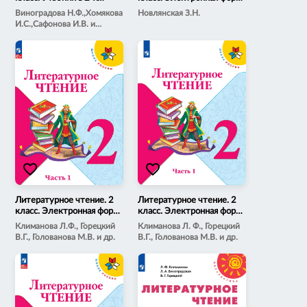
частях. Часть 2.
учебника. В 2 ч. Часть 1
Виноградова Н.Ф.,Хомякова
Новлянская З.Н.
И.С.,Сафонова И.В. и
др.;под ред. Виноградовой
Н.Ф.
favorite_border
favorite_border
Литературное чтение. 2
Литературное чтение. 2
класс. Электронная форма
класс. Электронная форма
учебника. В 2 ч. Часть 1
учебника. В 2 ч. Часть 1
Климанова Л.Ф., Горецкий
Климанова Л. Ф., Горецкий
В.Г., Голованова М.В. и др.
В.Г., Голованова М.В. и др.