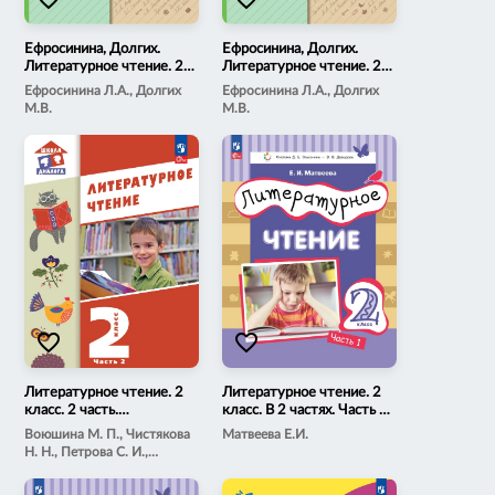
Ефросинина, Долгих.
Ефросинина, Долгих.
Литературное чтение. 2
Литературное чтение. 2
класс. Часть 1.
класс. Часть 2.
Ефросинина Л.А., Долгих
Ефросинина Л.А., Долгих
Электронная форма
Электронная форма
М.В.
М.В.
учебного пособия
учебного пособия
favorite_border
favorite_border
Литературное чтение. 2
Литературное чтение. 2
класс. 2 часть.
класс. В 2 частях. Часть 1.
Электронная форма
Электронная форма
Воюшина М. П., Чистякова
Матвеева Е.И.
учебного пособия (Школа
учебного пособия
Н. Н., Петрова С. И.,
Диалога)
Николаева И. Р.