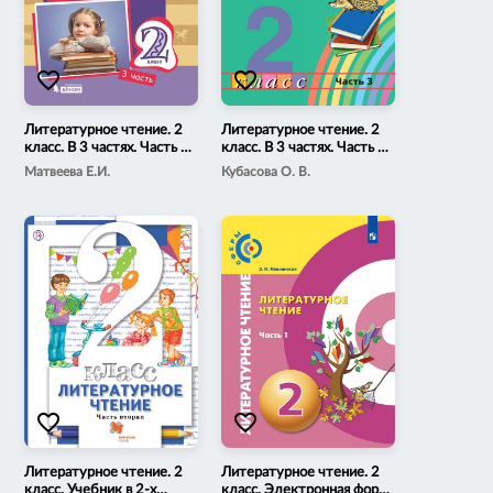
favorite_border
favorite_border
Литературное чтение. 2
Литературное чтение. 2
класс. В 3 частях. Часть 3.
класс. В 3 частях. Часть 3.
Электронная форма
Электронная форма
Матвеева Е.И.
Кубасова О. В.
учебника
учебного пособия
favorite_border
favorite_border
Литературное чтение. 2
Литературное чтение. 2
класс. Учебник в 2-х
класс. Электронная форма