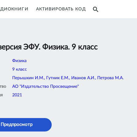
search
УДИОКНИГИ
АКТИВИРОВАТЬ КОД
ерсия ЭФУ. Физика. 9 класс
Физика
9 класс
Перышкин И.М., Гутник Е.М., Иванов А.И., Петрова М.А.
тво
АО "Издательство Просвещение"
ия
2021
Предпросмотр