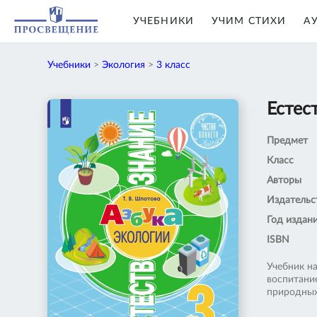
УЧЕБНИКИ
УЧИМ СТИХИ
А
Учебники
>
Экология
>
3 класс
Естес
Предмет
Класс
Авторы
Издательс
Год издан
ISBN
Учебник н
воспитани
природных