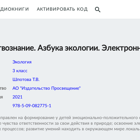
search
УДИОКНИГИ
АКТИВИРОВАТЬ КОД
твознание. Азбука экологии. Электронн
Экология
3 класс
Шпотова Т.В.
тво
АО "Издательство Просвещение"
ия
2021
978-5-09-082775-1
аправлен на формирование у детей эмоционально-положительного о
е чувства ответственности за свои действия в природе; освоение 
 процессов; развитие умений находить в окружающем мире локаль