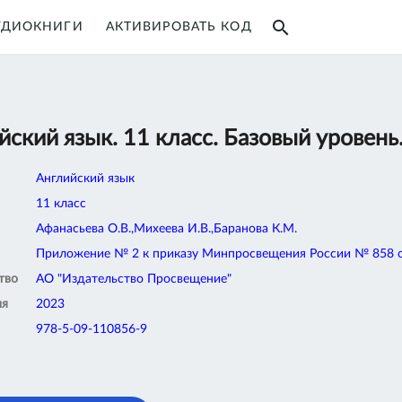
search
УДИОКНИГИ
АКТИВИРОВАТЬ КОД
йский язык. 11 класс. Базовый уровен
Английский язык
11 класс
Афанасьева О.В.,Михеева И.В.,Баранова К.М.
Приложение № 2 к приказу Минпросвещения России № 858 от
тво
АО "Издательство Просвещение"
ия
2023
978-5-09-110856-9