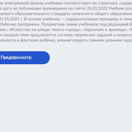
е электронной формы учебника соответствует по структуре, сод
а дату ее публикации (размещения на сайте) 26.01.2023 Учебник р
венного образовательного стандарта начального общего образован
31.05.2021 г. В основе учебника — содержательные принципы и те
. Рабочие программы. Предметная линия учебников под редакцией Б
ме», «Искусство на улицах твоего города», «Художник и зрелище»,
 По каждой теме предлагается система творческих заданий и вопрос
льности и фантазии ребёнка, умений владеть самыми разными худ
Предпросмотр