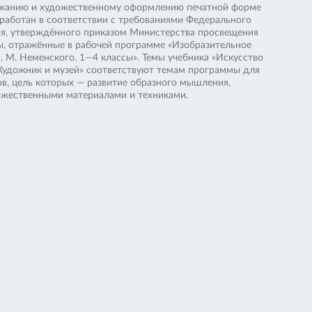
ержанию и художественному оформлению печатной форме
азработан в соответствии с требованиями Федерального
ия, утверждённого приказом Министерства просвещения
мы, отражённые в рабочей программе «Изобразительное
. М. Неменского. 1—4 классы». Темы учебника «Искусство
 «Художник и музей» соответствуют темам программы для
ов, цель которых — развитие образного мышления,
ожественными материалами и техниками.