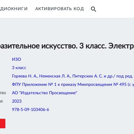
search
УДИОКНИГИ
АКТИВИРОВАТЬ КОД
азительное искусство. 3 класс. Элект
ИЗО
3 класс
Горяева Н. А., Неменская Л. А., Питерских А. С. и др./ под ред
ФПУ Приложение № 1 к приказу Минпросвещения № 495 (с уче
тво
АО "Издательство Просвещение"
ия
2023
978-5-09-103406-6