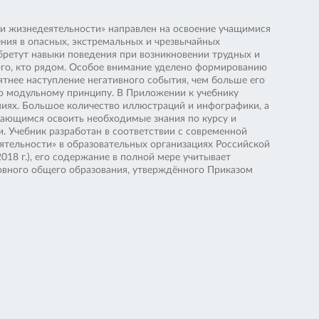
ти жизнедеятельности» направлен на освоение учащимися
ния в опасных, экстремальных и чрезвычайных
иобретут навыки поведения при возникновении трудных и
того, кто рядом. Особое внимание уделено формированию
ятнее наступление негативного события, чем больше его
о модульному принципу. В Приложении к учебнику
иях. Большое количество иллюстраций и инфографики, а
ающимся освоить необходимые знания по курсу и
. Учебник разработан в соответствии с современной
тельности» в образовательных организациях Российской
8 г.), его содержание в полной мере учитывает
овного общего образования, утверждённого Приказом