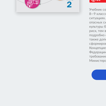
Учебник с
8—9 класс
ситуациях.
опасных с
культуры 
риск, тем
подробно 
также доп
сформиров
Концепцие
Федерации
требовани
Министерс