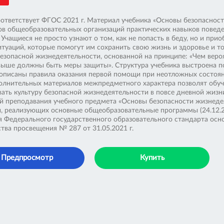
оответствует ФГОС 2021 г. Материал учебника «Основы безопаснос
ов общеобразовательных организаций практических навыков поведе
 Учащиеся не просто узнают о том, как не попасть в беду, но и пр
итуаций, которые помогут им сохранить свою жизнь и здоровье и 
безопасной жизнедеятельности, основанной на принципе: «Чем веро
 выше должны быть меры защиты». Структура учебника выстроена п
описаны правила оказания первой помощи при неотложных состоян
олнительных материалов межпредметного характера позволят обуч
ать культуру безопасной жизнедеятельности в повсе дневной жизни
й преподавания учебного предмета «Основы безопасности жизнедея
, реализующих основные общеобразовательные программы (24.12.201
я Федерального государственного образовательного стандарта осн
тва просвещения № 287 от 31.05.2021 г.
Предпросмотр
Купить