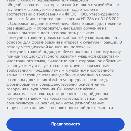
язык. 3 класс» предназначен для учащихся
общеобразовательных организаций и школ с углублённым
изучением французского языка и подготовлен в
соответствии с требованиями ФГОС НОО, утверждённого
приказом Министерства просвещения № 286 от 31.05.2021
г. Содержание данного учебника обеспечивает достижение
развивающих и образовательных целей обучения на
начальном этапе, даёт возможность развития
коммуникативно-игровых способностей учащихся, является
основой для формирования интереса к культуре Франции. В
основу методической концепции положены
коммуникативный подход к обучению иностранному языку,
принцип социокультурного развития учащихся средствами
иностранного языка, личностно ориентированное обучение
французскому языку, что соответствует современным
требованиям, предъявляемым к учебнику иностранного
языка. Настоящее издание учебника дополнено новым
разделом для чтения «Lectures», предназначенным для
формирования и совершенствования основ чтения,
говорения и аудирования. Он включает лёгкие
занимательные тексты, построенные на пройденном
коммуникативном языковом материале, стихи, песни,
социокультурные реалии, комиксы, разнообразные
творческие задания на основе проектной деятельности.
Предпросмотр