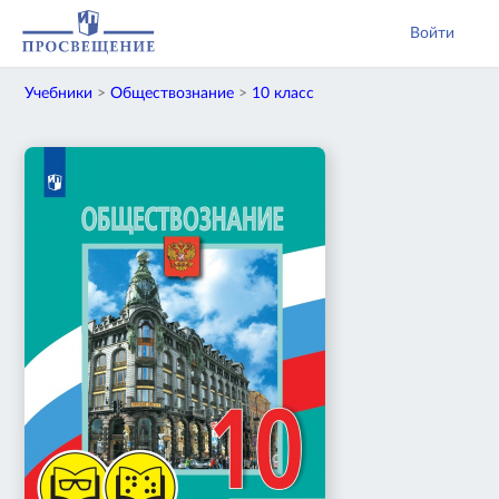
Войти
Учебники
>
Обществознание
>
10 класс