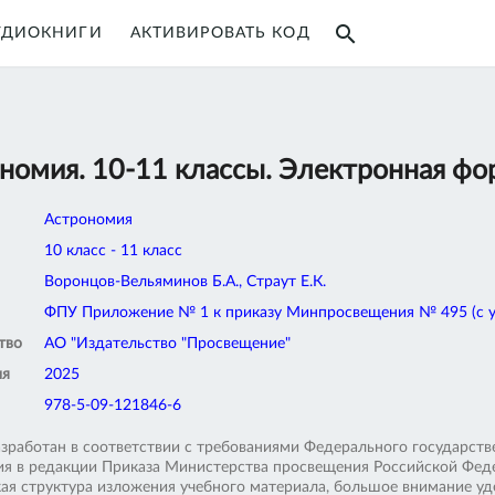
search
УДИОКНИГИ
АКТИВИРОВАТЬ КОД
номия. 10-11 классы. Электронная фо
Астрономия
10 класс - 11 класс
Воронцов-Вельяминов Б.А., Страут Е.К.
ФПУ Приложение № 1 к приказу Минпросвещения № 495 (с уче
тво
АО "Издательство "Просвещение"
ия
2025
978-5-09-121846-6
азработан в соответствии с требованиями Федерального государств
ия в редакции Приказа Министерства просвещения Российской Федер
кая структура изложения учебного материала, большое внимание у