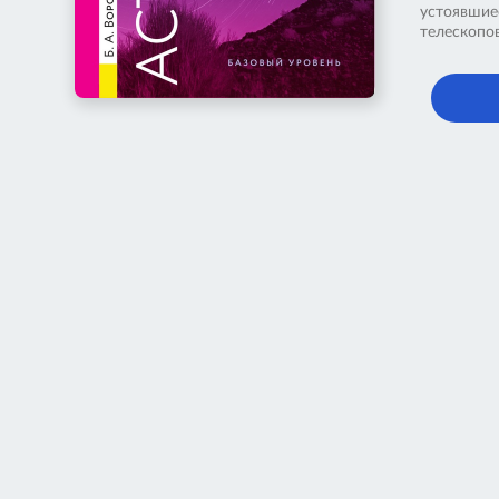
устоявшие
телескопов