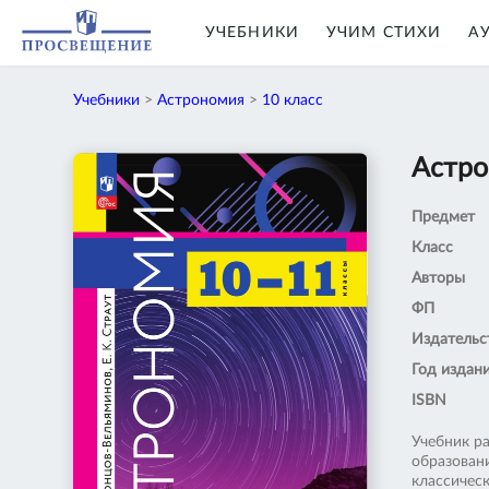
УЧЕБНИКИ
УЧИМ СТИХИ
А
Учебники
>
Астрономия
>
10 класс
Астро
Предмет
Класс
Авторы
ФП
Издательс
Год издан
ISBN
Учебник р
образован
классичес