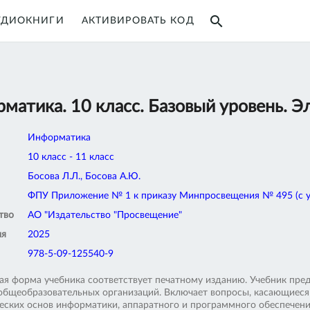
search
УДИОКНИГИ
АКТИВИРОВАТЬ КОД
матика. 10 класс. Базовый уровень. Э
Информатика
10 класс - 11 класс
Босова Л.Л., Босова А.Ю.
ФПУ Приложение № 1 к приказу Минпросвещения № 495 (с уче
тво
АО "Издательство "Просвещение"
ия
2025
978-5-09-125540-9
ая форма учебника соответствует печатному изданию. Учебник пред
 общеобразовательных организаций. Включает вопросы, касающиес
еских основ информатики, аппаратного и программного обеспечен