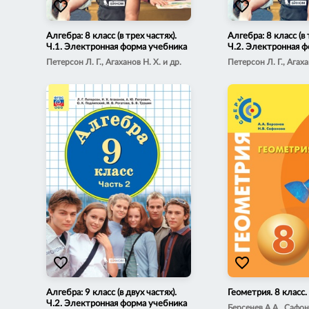
favorite_border
favorite_border
Алгебра: 8 класс (в трех частях).
Алгебра: 8 класс (в 
Ч.1. Электронная форма учебника
Ч.2. Электронная 
Петерсон Л. Г., Агаханов Н. Х. и др.
Петерсон Л. Г., Агаха
favorite_border
favorite_border
Алгебра: 9 класс (в двух частях).
Геометрия. 8 класс.
Ч.2. Электронная форма учебника
Берсенев А.А., Сафон