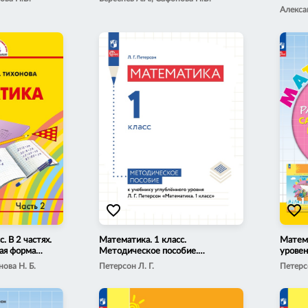
пособи
Алекса
favorite_border
favorite_border
. В 2 частях.
Математика. 1 класс.
Матема
ая форма
Методическое пособие.
уровен
Углублённый уровень
самост
нова Н. Б.
Петерсон Л. Г.
Петерсо
работы
учебно
Часть 