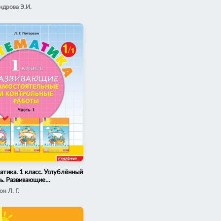
я
ндрова Э.И.
тика. 1 класс. Углублённый
ь. Развивающие
оятельные и контрольные
н Л. Г.
. Электронная форма
го пособия. В 3 частях.
1