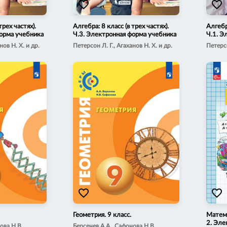
favorite_border
favorite_border
трех частях).
Алгебра: 8 класс (в трех частях).
Алгебра
форма учебника
Ч.3. Электронная форма учебника
Ч.1. Э
нов Н. Х. и др.
Петерсон Л. Г., Агаханов Н. Х. и др.
Петерсо
favorite_border
favorite_border
Геометрия. 9 класс.
Матема
2. Эле
ова Н.В.
Берсенев А.А., Сафонова Н.В.