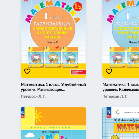
favorite_border
favorite_border
Математика. 1 класс. Углублённый
Математика. 1 клас
уровень. Развивающие
уровень. Развиваю
самостоятельные и контрольные
самостоятельные и
Петерсон Л. Г.
Петерсон Л. Г.
работы. Электронная форма
работы. Электронн
учебного пособия. В 3 частях.
учебного пособия. В
Часть 2
Часть 3