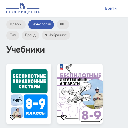
Войти
Классы
Технология
ФП
♥
Тип
Бренд
Избранное
Учебники
favorite_border
favorite_border