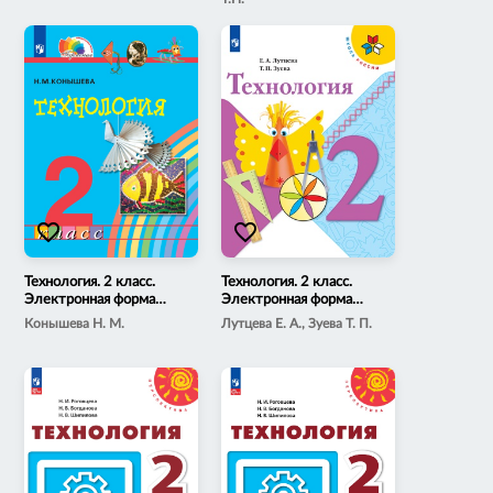
favorite_border
favorite_border
Технология. 2 класс.
Технология. 2 класс.
Электронная форма
Электронная форма
учебника
учебника Лутцевой Е. А.,
Конышева Н. М.
Лутцева Е. А., Зуева Т. П.
Зуевой Т. П.