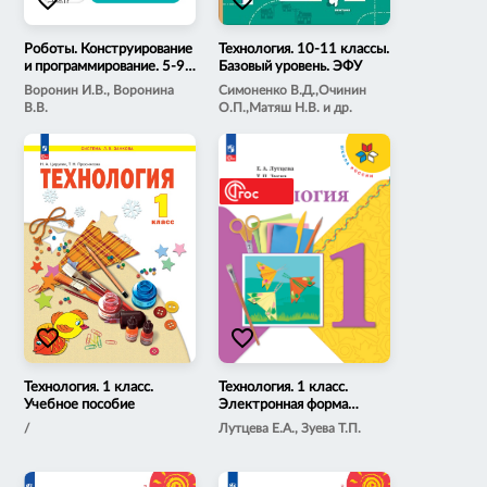
Роботы. Конструирование
Технология. 10-11 классы.
и программирование. 5-9
Базовый уровень. ЭФУ
классы
Воронин И.В., Воронина
Симоненко В.Д.,Очинин
В.В.
О.П.,Матяш Н.В. и др.
favorite_border
favorite_border
Технология. 1 класс.
Технология. 1 класс.
Учебное пособие
Электронная форма
учебника
/
Лутцева Е.А., Зуева Т.П.